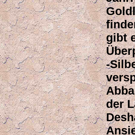
Goldl
finde
gibt 
Über
-Sil
vers
Abba
der 
Desha
Ansie