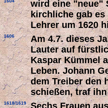
1604
wird eine "neue" 
kirchliche gab es
Lehrer um 1620 h
1606
Am 4.7. dieses J
Lauter auf fürstli
Kaspar Kümmel a
Leben. Johann Ge
dem Treiber den 
schießen, traf ihn
1618/1619
Sechs Frauen aus