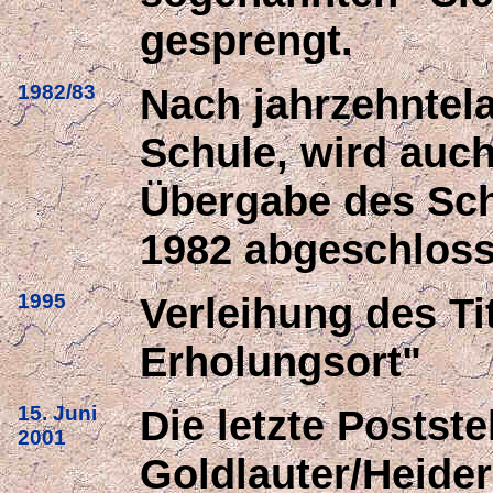
gesprengt.
1982/83
Nach jahrzehntel
Schule, wird auch
Übergabe des Sch
1982 abgeschloss
1995
Verleihung des Ti
Erholungsort"
15. Juni
Die letzte Poststel
2001
Goldlauter/Heide