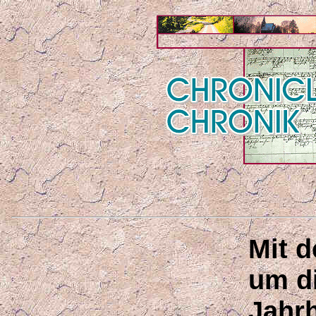
Mit 
um d
Jahr