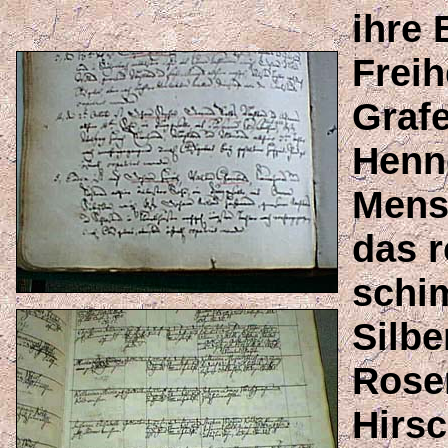
ihre
Frei
Grafe
Henn
Mens
das r
schi
Silbe
Rose
Hirs