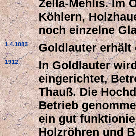
Zella-Mehlis. Im 
Köhlern, Holzhau
noch einzelne Gla
1.4.1883
Goldlauter erhält
1912
In Goldlauter wir
eingerichtet, Bet
Thauß. Die Hochd
Betrieb genommen
ein gut funktioni
Holzröhren und B