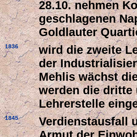
28.10. nehmen Ko
geschlagenen Nap
Goldlauter Quarti
1836
wird die zweite Le
der Industrialisie
Mehlis wächst di
werden die dritte
Lehrerstelle einge
1845
Verdienstausfall 
Armut der Einwohn