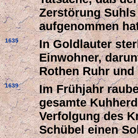
Zerstörung Suhls 
aufgenommen hat
1635
In Goldlauter ste
Einwohner, darun
Rothen Ruhr und 
1639
Im Frühjahr raub
gesamte Kuhherde
Verfolgung des K
Schübel einen So