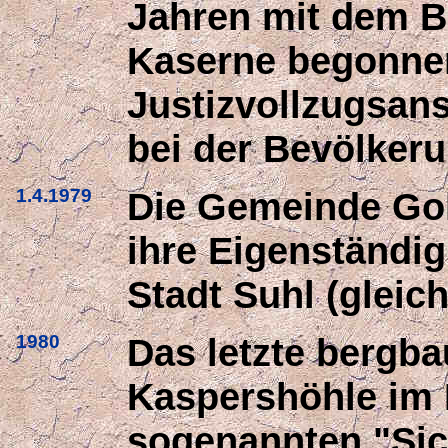
Jahren mit dem B
Kaserne begonnen
Justizvollzugsans
bei der Bevölkeru
1.4.1979
Die Gemeinde Gol
ihre Eigenständigk
Stadt Suhl (gleic
1980
Das letzte bergba
Kaspershöhle im 
sogenannten "Sic