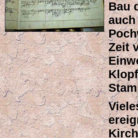
Bau 
auch
Pochw
Zeit 
Einw
Klop
Stam
Viele
ereig
Kirc