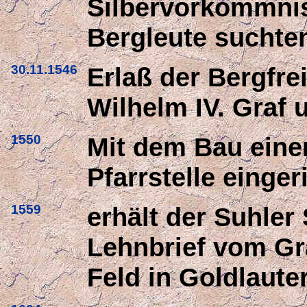
Silbervorkommniss
Bergleute suchte
30.11.1546
Erlaß der Bergfre
Wilhelm IV. Graf
1550
Mit dem Bau einer
Pfarrstelle einger
1559
erhält der Suhler
Lehnbrief vom Gr
Feld in Goldlauter