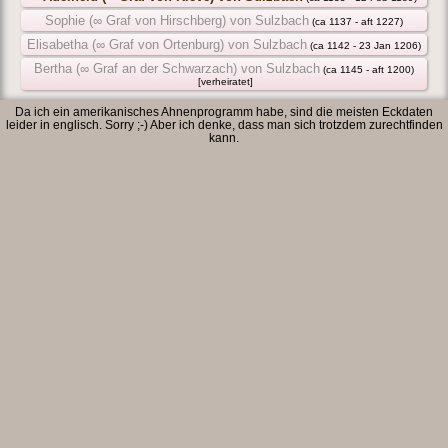
Sophie (∞ Graf von Hirschberg) von Sulzbach
(ca 1137 - aft 1227)
Elisabetha (∞ Graf von Ortenburg) von Sulzbach
(ca 1142 - 23 Jan 1206)
Bertha (∞ Graf an der Schwarzach) von Sulzbach
(ca 1145 - aft 1200)
[verheiratet]
Da ich ein amerikanisches Ahnenprogramm habe, sind die meisten Eckdaten
leider in englisch. Sorry ;-) Aber ich denke, dass man sich trotzdem zurechtfinden
kann.