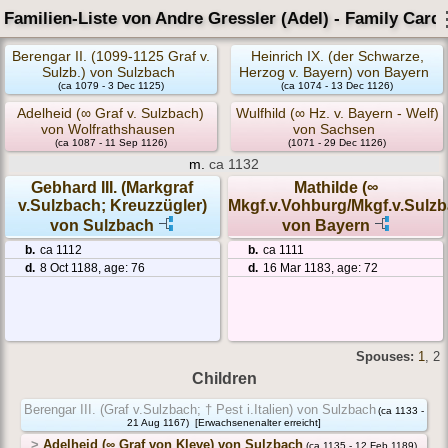
Familien-Liste von Andre Gressler (Adel) - Family Card
Berengar II. (1099-1125 Graf v.
Heinrich IX. (der Schwarze,
Sulzb.) von Sulzbach
Herzog v. Bayern) von Bayern
(ca 1079 - 3 Dec 1125)
(ca 1074 - 13 Dec 1126)
Adelheid (∞ Graf v. Sulzbach)
Wulfhild (∞ Hz. v. Bayern - Welf)
von Wolfrathshausen
von Sachsen
(ca 1087 - 11 Sep 1126)
(1071 - 29 Dec 1126)
m.
ca 1132
Gebhard III. (Markgraf
Mathilde (∞
v.Sulzbach; Kreuzzügler)
Mkgf.v.Vohburg/Mkgf.v.Sulzb
von Sulzbach
von Bayern
b.
ca 1112
b.
ca 1111
d.
8 Oct 1188, age: 76
d.
16 Mar 1183, age: 72
Spouses:
1
, 2
Children
Berengar III. (Graf v.Sulzbach; † Pest i.Italien) von Sulzbach
(ca 1133 -
21 Aug 1167)
[Erwachsenenalter erreicht]
>
Adelheid (∞ Graf von Kleve) von Sulzbach
(ca 1135 - 12 Feb 1189)