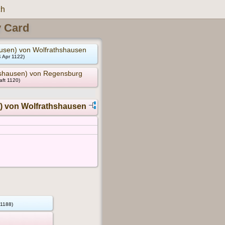
ch
y Card
hausen) von Wolfrathshausen
4 Apr 1122)
thshausen) von Regensburg
aft 1120)
h) von Wolfrathshausen
 1188)