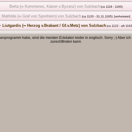
Berta (∞ Kommenos, Kaiser v.Byzanz) von Sulzbach
(ca 1118 - 1160)
Mathilde (∞ Graf von Sponheim) von Sulzbach
(ca 1120 - 31.11.1165)
[verheiratet]
>
Liutgardis (∞ Herzog v.Brabant / Gf.v.Metz) von Sulzbach
(ca 1122 - aft 1162
enprogramm habe, sind die meisten Eckdaten leider in englisch. Sorry ;-) Aber ich
zurechtfinden kann.