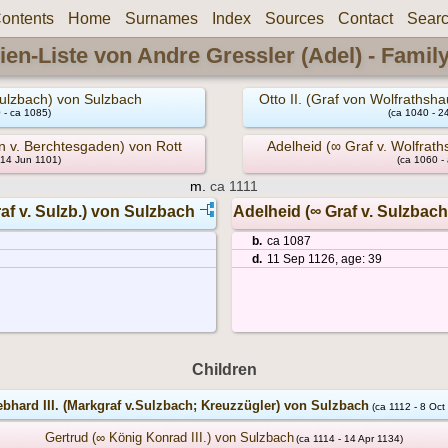
ontents
Home
Surnames
Index
Sources
Contact
Sear
ien-Liste von Andre Gressler (Adel) - Famil
Sulzbach) von Sulzbach
Otto II. (Graf von Wolfraths
 - ca 1085)
(ca 1040 - 2
rin v. Berchtesgaden) von Rott
Adelheid (∞ Graf v. Wolfra
 14 Jun 1101)
(ca 1060 - 
m.
ca 1111
raf v. Sulzb.) von Sulzbach
Adelheid (∞ Graf v. Sulzbac
b.
ca 1087
d.
11 Sep 1126, age: 39
Children
bhard III. (Markgraf v.Sulzbach; Kreuzzügler) von Sulzbach
(ca 1112 - 8 Oct
Gertrud (∞ König Konrad III.) von Sulzbach
(ca 1114 - 14 Apr 1134)