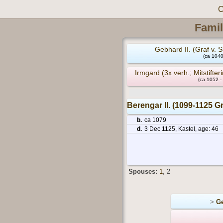
C
Famil
Gebhard II. (Graf v. 
(ca 1040
Irmgard (3x verh.; Mitstifte
(ca 1052 -
Berengar II. (1099-1125 G
b.
ca 1079
d.
3 Dec 1125, Kastel, age: 46
Spouses:
1
, 2
>
Ge