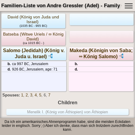
Familien-Liste von Andre Gressler (Adel) - Family Card
David (König von Juda und
Israel)
(1035 BC - 965 BC)
Batseba (Witwe Uriels / ∞ König
David)
(ca 1015 BC - )
Salomo (Jedidah) (König v.
Makeda (Königin von Saba;
Juda u. Israel)
∞ König Salomo)
b.
ca 997 BC, Jerusalem
b.
d.
926 BC, Jerusalem, age: 71
d.
Spouses:
1
,
2
,
3
,
4
,
5
, 6
,
7
Children
Menelik I. (König von Äthiopien) von Äthiopien
Da ich ein amerikanisches Ahnenprogramm habe, sind die meisten Eckdaten
leider in englisch. Sorry ;-) Aber ich denke, dass man sich trotzdem zurechtfinden
kann.