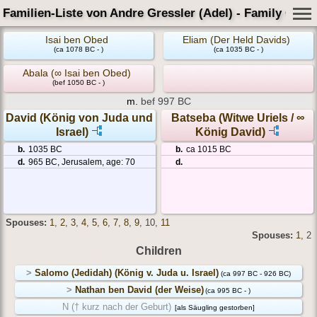
Familien-Liste von Andre Gressler (Adel) - Family Card
Isai ben Obed
Eliam (Der Held Davids)
(ca 1078 BC - )
(ca 1035 BC - )
Abala (∞ Isai ben Obed)
(bef 1050 BC - )
m.
bef 997 BC
David (König von Juda und
Batseba (Witwe Uriels / ∞
Israel)
König David)
b.
1035 BC
b.
ca 1015 BC
d.
965 BC, Jerusalem, age: 70
d.
Spouses:
1
,
2
,
3
,
4
,
5
,
6
,
7
,
8
,
9
, 10
,
11
Spouses:
1
, 2
Children
>
Salomo (Jedidah) (König v. Juda u. Israel)
(ca 997 BC - 926 BC)
>
Nathan ben David (der Weise)
(ca 995 BC - )
N († kurz nach der Geburt)
[als Säugling gestorben]