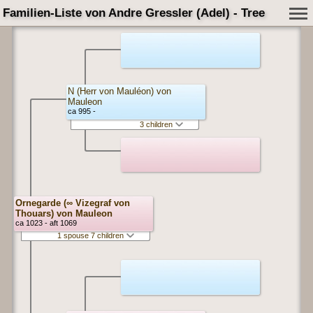
Familien-Liste von Andre Gressler (Adel) - Tree
N (Herr von Mauléon) von
Mauleon
ca 995 -
3 children
Ornegarde (∞ Vizegraf von
Thouars) von Mauleon
ca 1023 - aft 1069
1 spouse 7 children