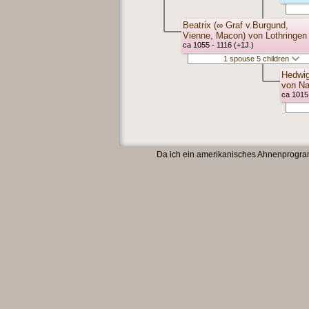
Beatrix (∞ Graf v.Burgund,
Vienne, Macon) von Lothringen
ca 1055 - 1116 (+1J.)
1 spouse 5 children
Hedwig
von N
ca 1015 
Da ich ein amerikanisches Ahnenprogramm