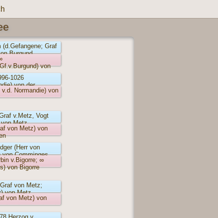
ch
ee
 (d.Gefangene; Graf
von Burgund
∞
Gf.v.Burgund) von
(996-1026
die) von der
 v.d. Normandie) von
(Graf v.Metz, Vogt
 von Metz
raf von Metz) von
en
dger (Herr von
 von Comminges
bin v.Bigorre; ∞
) von Bigorre
 (Graf von Metz;
er) von Metz
af von Metz) von
978 Herzog v.