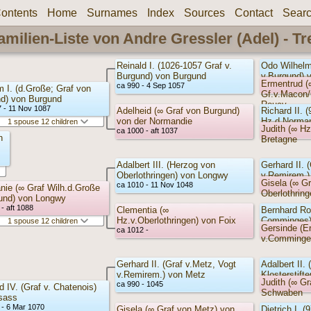
ontents
Home
Surnames
Index
Sources
Contact
Sear
amilien-Liste von Andre Gressler (Adel) - Tr
Reinald I. (1026-1057 Graf v.
Odo Wilhelm
Burgund) von Burgund
v.Burgund) 
Ermentrud (
ca 990 - 4 Sep 1057
m I. (d.Große; Graf von
Gf.v.Macon/
d) von Burgund
Roucy
7 - 11 Nov 1087
Adelheid (∞ Graf von Burgund)
Richard II. 
von der Normandie
Hz.d.Norman
1 spouse 12 children
Judith (∞ Hz
ca 1000 - aft 1037
Normandie
n
Bretagne
Adalbert III. (Herzog von
Gerhard II. 
Oberlothringen) von Longwy
v.Remirem.)
Gisela (∞ G
ca 1010 - 11 Nov 1048
nie (∞ Graf Wilh.d.Große
Oberlothring
und) von Longwy
- aft 1088
Clementia (∞
Bernhard Ro
Hz.v.Oberlothringen) von Foix
Comminges)
1 spouse 12 children
Gersinde (Er
ca 1012 -
v.Comminges
Gerhard II. (Graf v.Metz, Vogt
Adalbert II.
v.Remirem.) von Metz
Klosterstift
Judith (∞ Gr
ca 990 - 1045
d IV. (Graf v. Chatenois)
Schwaben
sass
 - 6 Mar 1070
Gisela (∞ Graf von Metz) von
Dietrich I. (