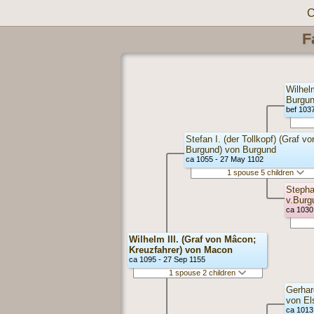
C
F
Wilhel
Burgun
bef 103
Stefan I. (der Tollkopf) (Graf vo
Burgund) von Burgund
ca 1055 - 27 May 1102
1 spouse 5 children
Stepha
v.Burg
ca 1030 
Wilhelm III. (Graf von Mâcon;
Kreuzfahrer) von Macon
ca 1095 - 27 Sep 1155
1 spouse 2 children
Gerhar
von El
ca 1013