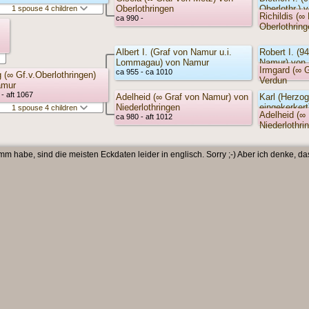
Oberlothringen
Oberlothr.) 
1 spouse 4 children
Richildis (∞
ca 990 -
Oberlothring
Albert I. (Graf von Namur u.i.
Robert I. (9
Lommagau) von Namur
Namur) von
Irmgard (∞ 
ca 955 - ca 1010
 (∞ Gf.v.Oberlothringen)
Verdun
amur
- aft 1067
Adelheid (∞ Graf von Namur) von
Karl (Herzog 
Niederlothringen
eingekerkert
1 spouse 4 children
Adelheid (∞ 
ca 980 - aft 1012
Niederlothri
Niederlothri
 habe, sind die meisten Eckdaten leider in englisch. Sorry ;-) Aber ich denke, da