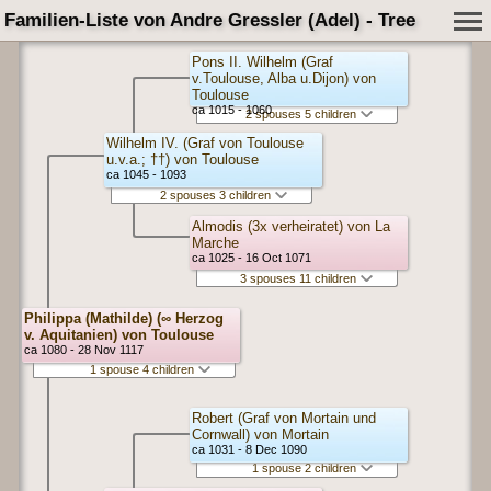
Familien-Liste von Andre Gressler (Adel) - Tree
Pons II. Wilhelm (Graf
v.Toulouse, Alba u.Dijon) von
Toulouse
ca 1015 - 1060
2 spouses 5 children
Wilhelm IV. (Graf von Toulouse
u.v.a.; ††) von Toulouse
ca 1045 - 1093
2 spouses 3 children
Almodis (3x verheiratet) von La
Marche
ca 1025 - 16 Oct 1071
3 spouses 11 children
Philippa (Mathilde) (∞ Herzog
v. Aquitanien) von Toulouse
ca 1080 - 28 Nov 1117
1 spouse 4 children
Robert (Graf von Mortain und
Cornwall) von Mortain
ca 1031 - 8 Dec 1090
1 spouse 2 children