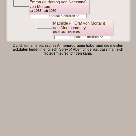
Emma (∞ Herzog von Narbonne)
von Mortain
ca 1065 - aft 1080
1 spouse 3 children
Mathilde (∞ Graf von Mortain)
von Montgommery
ca 1046 - ca 1085
1 spouse 2 children
Da ich ein amerikanisches Ahnenprogramm habe, sind die meisten
Eckdaten leider in englisch. Sorry ;-) Aber ich denke, dass man sich
trotzdem zurechtfinden kann.