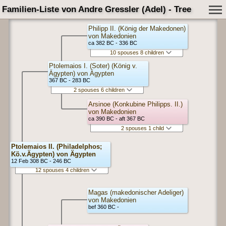
Familien-Liste von Andre Gressler (Adel) - Tree
Philipp II. (König der Makedonen)
von Makedonien
ca 382 BC - 336 BC
10 spouses 8 children
Ptolemaios I. (Soter) (König v.
Ägypten) von Ägypten
367 BC - 283 BC
2 spouses 6 children
Arsinoe (Konkubine Philipps. II.)
von Makedonien
ca 390 BC - aft 367 BC
2 spouses 1 child
Ptolemaios II. (Philadelphos;
Kö.v.Ägypten) von Ägypten
12 Feb 308 BC - 246 BC
12 spouses 4 children
Magas (makedonischer Adeliger)
von Makedonien
bef 360 BC -