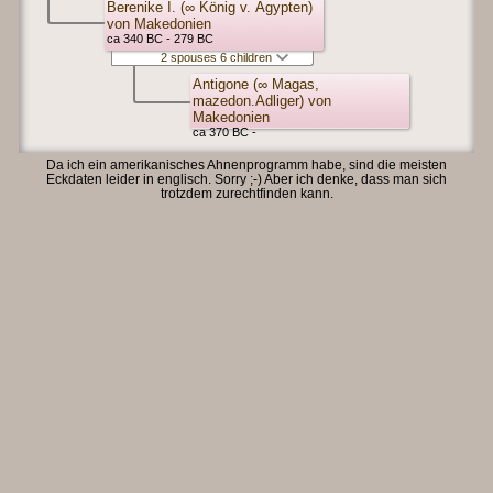
Berenike I. (∞ König v. Ägypten)
von Makedonien
ca 340 BC - 279 BC
2 spouses 6 children
Antigone (∞ Magas,
mazedon.Adliger) von
Makedonien
ca 370 BC -
Da ich ein amerikanisches Ahnenprogramm habe, sind die meisten
Eckdaten leider in englisch. Sorry ;-) Aber ich denke, dass man sich
trotzdem zurechtfinden kann.