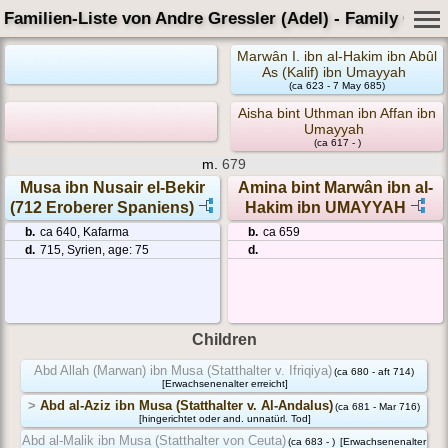
Familien-Liste von Andre Gressler (Adel) - Family Card
Marwân I. ibn al-Hakim ibn Abûl
As (Kalif) ibn Umayyah
(ca 623 - 7 May 685)
Aisha bint Uthman ibn Affan ibn
Umayyah
(ca 617 - )
m.
679
Musa ibn Nusair el-Bekir
Amina bint Marwân ibn al-
(712 Eroberer Spaniens)
Hakim ibn UMAYYAH
b.
ca 640, Kafarma
b.
ca 659
d.
715, Syrien, age: 75
d.
Children
Abd Allah (Marwan) ibn Musa (Statthalter v. Ifriqiya)
(ca 680 - aft 714)
[Erwachsenenalter erreicht]
>
Abd al-Aziz ibn Musa (Statthalter v. Al-Andalus)
(ca 681 - Mar 716)
[hingerichtet oder and. unnatürl. Tod]
Abd al-Malik ibn Musa (Statthalter von Ceuta)
(ca 683 - )
[Erwachsenenalter