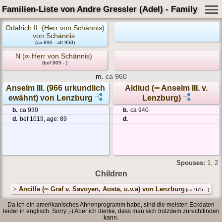
Familien-Liste von Andre Gressler (Adel) - Family Card
Odalrich II. (Herr von Schännis)
von Schännis
(ca 890 - aft 950)
N (∞ Herr von Schännis)
(bef 905 - )
m.
ca 960
Anselm III. (966 urkundlich
Aldiud (∞ Anselm III. v.
ewähnt) von Lenzburg
Lenzburg)
b.
ca 930
b.
ca 940
d.
bef 1019, age: 89
d.
Spouses:
1
, 2
Children
>
Ancilla (∞ Graf v. Savoyen, Aosta, u.v.a) von Lenzburg
(ca 975 - )
Da ich ein amerikanisches Ahnenprogramm habe, sind die meisten Eckdaten
leider in englisch. Sorry ;-) Aber ich denke, dass man sich trotzdem zurechtfinden
kann.