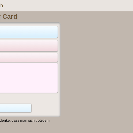
ch
y Card
 denke, dass man sich trotzdem