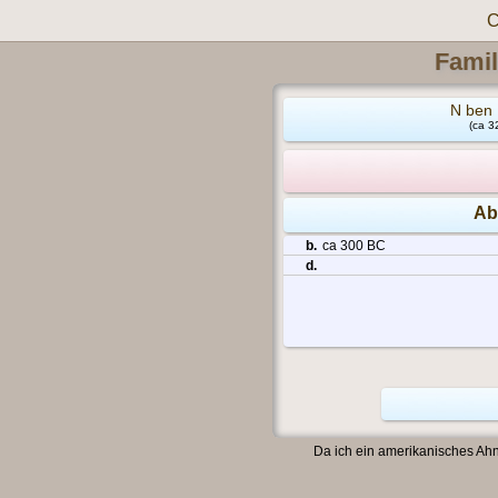
C
Famil
N ben 
(ca 3
Ab
b.
ca 300 BC
d.
Da ich ein amerikanisches Ahn