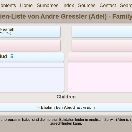
ontents
Home
Surnames
Index
Sources
Contact
Sear
ien-Liste von Andre Gressler (Adel) - Famil
Neariah
25 BC - )
iud
Children
>
Eliakim ben Abiud
(ca 275 BC - )
enprogramm habe, sind die meisten Eckdaten leider in englisch. Sorry ;-) Aber ich
zurechtfinden kann.