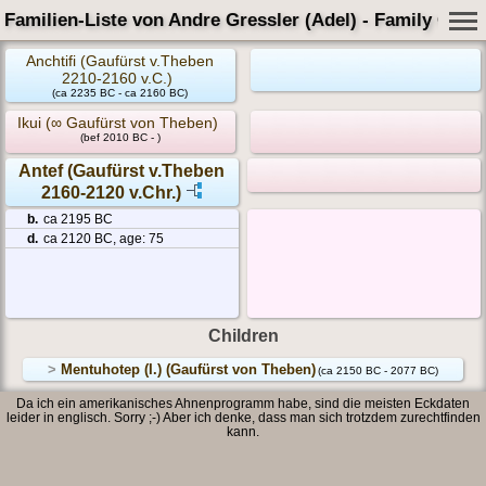
Familien-Liste von Andre Gressler (Adel) - Family Card
Anchtifi (Gaufürst v.Theben
2210-2160 v.C.)
(ca 2235 BC - ca 2160 BC)
Ikui (∞ Gaufürst von Theben)
(bef 2010 BC - )
Antef (Gaufürst v.Theben
2160-2120 v.Chr.)
b.
ca 2195 BC
d.
ca 2120 BC, age: 75
Children
>
Mentuhotep (I.) (Gaufürst von Theben)
(ca 2150 BC - 2077 BC)
Da ich ein amerikanisches Ahnenprogramm habe, sind die meisten Eckdaten
leider in englisch. Sorry ;-) Aber ich denke, dass man sich trotzdem zurechtfinden
kann.