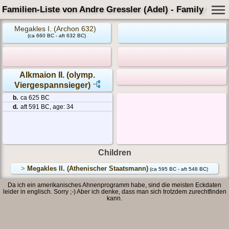
Familien-Liste von Andre Gressler (Adel) - Family Card
Megakles I. (Archon 632)
(ca 660 BC - aft 632 BC)
Alkmaion II. (olymp.
Viergespannsieger)
b.
ca 625 BC
d.
aft 591 BC, age: 34
Children
>
Megakles II. (Athenischer Staatsmann)
(ca 595 BC - aft 548 BC)
Da ich ein amerikanisches Ahnenprogramm habe, sind die meisten Eckdaten
leider in englisch. Sorry ;-) Aber ich denke, dass man sich trotzdem zurechtfinden
kann.