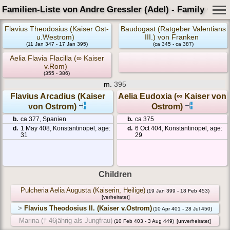
Familien-Liste von Andre Gressler (Adel) - Family Card
Flavius Theodosius (Kaiser Ost-
Baudogast (Ratgeber Valentians
u.Westrom)
III.) von Franken
(11 Jan 347 - 17 Jan 395)
(ca 345 - ca 387)
Aelia Flavia Flacilla (∞ Kaiser
v.Rom)
(355 - 386)
m.
395
Flavius Arcadius (Kaiser
Aelia Eudoxia (∞ Kaiser von
von Ostrom)
Ostrom)
b.
ca 377, Spanien
b.
ca 375
d.
1 May 408, Konstantinopel, age:
d.
6 Oct 404, Konstantinopel, age:
31
29
Children
Pulcheria Aelia Augusta (Kaiserin, Heilige)
(19 Jan 399 - 18 Feb 453)
[verheiratet]
>
Flavius Theodosius II. (Kaiser v.Ostrom)
(10 Apr 401 - 28 Jul 450)
Marina († 46jährig als Jungfrau)
(10 Feb 403 - 3 Aug 449)
[unverheiratet]