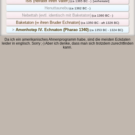
Isis (heiratet ihren Vater!)
(ca 1365 BC - )
[verheiratet]
Henuttaunebu
(ca 1362 BC - )
Nebettah (evtl. identisch mit Baketaton)
(ca 1360 BC - )
Baketaton (∞ ihren Bruder Echnaton)
(ca 1350 BC - aft 1326 BC)
>
Amenhotep IV. Echnaton (Pharao 1340)
(ca 1353 BC - 1324 BC)
Da ich ein amerikanisches Ahnenprogramm habe, sind die meisten Eckdaten
leider in englisch. Sorry ;-) Aber ich denke, dass man sich trotzdem zurechtfinden
kann.