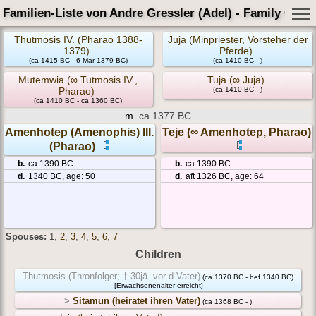
Familien-Liste von Andre Gressler (Adel) - Family Card
Thutmosis IV. (Pharao 1388-
Juja (Minpriester, Vorsteher der
1379)
Pferde)
(ca 1415 BC - 6 Mar 1379 BC)
(ca 1410 BC - )
Mutemwia (∞ Tutmosis IV.,
Tuja (∞ Juja)
Pharao)
(ca 1410 BC - )
(ca 1410 BC - ca 1360 BC)
m.
ca 1377 BC
Amenhotep (Amenophis) III.
Teje (∞ Amenhotep, Pharao)
(Pharao)
b.
ca 1390 BC
b.
ca 1390 BC
d.
1340 BC, age: 50
d.
aft 1326 BC, age: 64
Spouses:
1
,
2
,
3
,
4
,
5
,
6
,
7
Children
Thutmosis (Thronfolger; † 30jä. vor d.Vater)
(ca 1370 BC - bef 1340 BC)
[Erwachsenenalter erreicht]
>
Sitamun (heiratet ihren Vater)
(ca 1368 BC - )