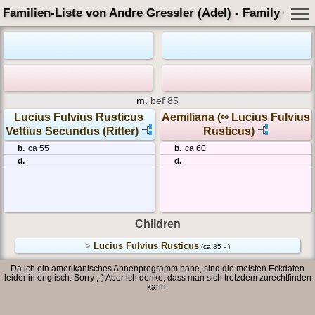
Familien-Liste von Andre Gressler (Adel) - Family Card
m.
bef 85
Lucius Fulvius Rusticus
Aemiliana (∞ Lucius Fulvius
Vettius Secundus (Ritter)
Rusticus)
b.
ca 55
b.
ca 60
d.
d.
Children
>
Lucius Fulvius Rusticus
(ca 85 - )
Da ich ein amerikanisches Ahnenprogramm habe, sind die meisten Eckdaten
leider in englisch. Sorry ;-) Aber ich denke, dass man sich trotzdem zurechtfinden
kann.