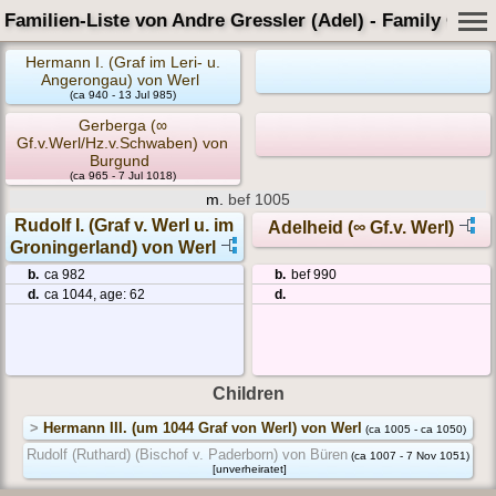
Familien-Liste von Andre Gressler (Adel) - Family Card
Hermann I. (Graf im Leri- u.
Angerongau) von Werl
(ca 940 - 13 Jul 985)
Gerberga (∞
Gf.v.Werl/Hz.v.Schwaben) von
Burgund
(ca 965 - 7 Jul 1018)
m.
bef 1005
Rudolf I. (Graf v. Werl u. im
Adelheid (∞ Gf.v. Werl)
Groningerland) von Werl
b.
ca 982
b.
bef 990
d.
ca 1044, age: 62
d.
Children
>
Hermann III. (um 1044 Graf von Werl) von Werl
(ca 1005 - ca 1050)
Rudolf (Ruthard) (Bischof v. Paderborn) von Büren
(ca 1007 - 7 Nov 1051)
[unverheiratet]