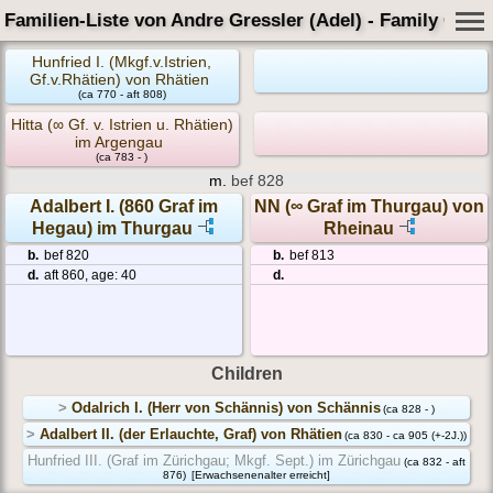
Familien-Liste von Andre Gressler (Adel) - Family Card
Hunfried I. (Mkgf.v.Istrien,
Gf.v.Rhätien) von Rhätien
(ca 770 - aft 808)
Hitta (∞ Gf. v. Istrien u. Rhätien)
im Argengau
(ca 783 - )
m.
bef 828
Adalbert I. (860 Graf im
NN (∞ Graf im Thurgau) von
Hegau) im Thurgau
Rheinau
b.
bef 820
b.
bef 813
d.
aft 860, age: 40
d.
Children
>
Odalrich I. (Herr von Schännis) von Schännis
(ca 828 - )
>
Adalbert II. (der Erlauchte, Graf) von Rhätien
(ca 830 - ca 905 (+-2J.))
Hunfried III. (Graf im Zürichgau; Mkgf. Sept.) im Zürichgau
(ca 832 - aft
876)
[Erwachsenenalter erreicht]