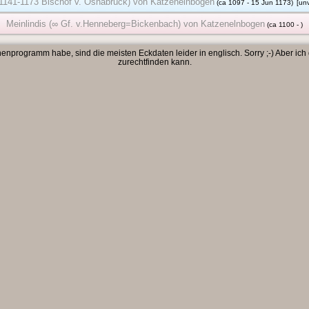
 (1141-1173 Bischof v. Osnabrück) von Katzenelnbogen
(ca 1097 - 15 Jun 1173)
[unv
Meinlindis (∞ Gf. v.Henneberg=Bickenbach) von Katzenelnbogen
(ca 1100 - )
enprogramm habe, sind die meisten Eckdaten leider in englisch. Sorry ;-) Aber ich
zurechtfinden kann.