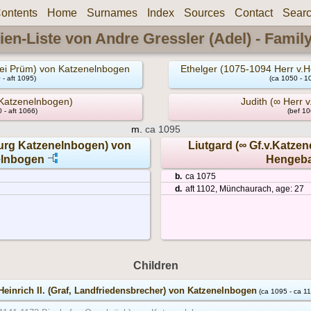
ontents
Home
Surnames
Index
Sources
Contact
Sear
ien-Liste von Andre Gressler (Adel) - Famil
btei Prüm) von Katzenelnbogen
Ethelger (1075-1094 Herr v
 - aft 1095)
(ca 1050 - 10
.Katzenelnbogen)
Judith (∞ Herr 
 - aft 1066)
(bef 10
m.
ca 1095
Burg Katzenelnbogen) von
Liutgard (∞ Gf.v.Katzen
elnbogen
Hengeb
b.
ca 1075
d.
aft 1102, Münchaurach, age: 27
Children
Heinrich II. (Graf, Landfriedensbrecher) von Katzenelnbogen
(ca 1095 - ca 1