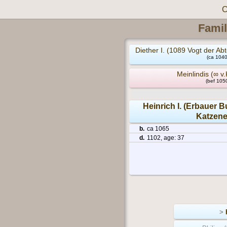
C
Famil
Diether I. (1089 Vogt der A
(ca 1040
Meinlindis (∞ v
(bef 1050
Heinrich I. (Erbauer 
Katzen
b.
ca 1065
d.
1102, age: 37
>