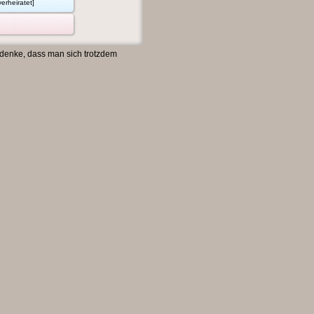
erheiratet]
 denke, dass man sich trotzdem