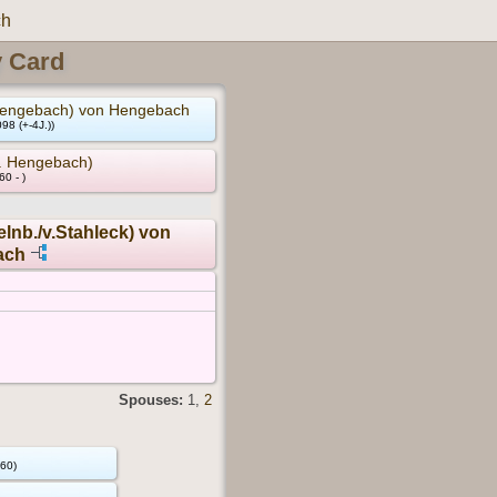
ch
y Card
.Hengebach) von Hengebach
98 (+-4J.))
v. Hengebach)
60 - )
elnb./v.Stahleck) von
ach
Spouses:
1
,
2
160)