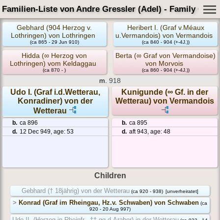
Familien-Liste von Andre Gressler (Adel) - Family Card
Gebhard (904 Herzog v.
Heribert I. (Graf v.Méaux
Lothringen) von Lothringen
u.Vermandois) von Vermandois
(ca 865 - 29 Jun 910)
(ca 840 - 904 (+-4J.))
Hidda (∞ Herzog von
Berta (∞ Graf von Vermandoise)
Lothringen) vom Keldaggau
von Morvois
(ca 870 - )
(ca 860 - 904 (+-4J.))
m.
918
Udo I. (Graf i.d.Wetterau,
Kunigunde (∞ Gf. in der
Konradiner) von der
Wetterau) von Vermandois
Wetterau
b.
ca 896
b.
ca 895
d.
12 Dec 949, age: 53
d.
aft 943, age: 48
Children
Gebhard († 18jährig) von der Wetterau
(ca 920 - 938)
[unverheiratet]
>
Konrad (Graf im Rheingau, Hz.v. Schwaben) von Schwaben
(ca
920 - 20 Aug 997)
Udo II. (Herzog in Rheinfr., †† gg.d.Araber) in der Wetterau