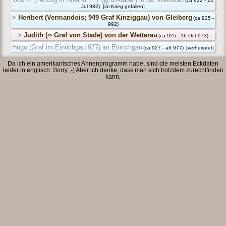
(ca 922 - 14
Jul 982)
[im Krieg gefallen]
>
Heribert (Vermandois; 949 Graf Kinziggau) von Gleiberg
(ca 925 -
992)
>
Judith (∞ Graf von Stade) von der Wetterau
(ca 925 - 16 Oct 973)
Hugo (Graf im Einrichgau 977) im Einrichgau
(ca 927 - aft 977)
[verheiratet]
Da ich ein amerikanisches Ahnenprogramm habe, sind die meisten Eckdaten
leider in englisch. Sorry ;-) Aber ich denke, dass man sich trotzdem zurechtfinden
kann.