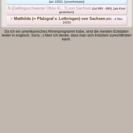
Jan 1002)
[unverheiratet]
N (Zwillingsschwester Ottos III., †) von Sachsen
(Jul 980 - 980)
[als Kind
gestorben]
>
Matthilde (∞ Pfalzgraf v. Lothringen) von Sachsen
(981 - 4 Nov
1025)
Da ich ein amerikanisches Ahnenprogramm habe, sind die meisten Eckdaten
leider in englisch. Sorry ;-) Aber ich denke, dass man sich trotzdem zurechtfinden
kann.