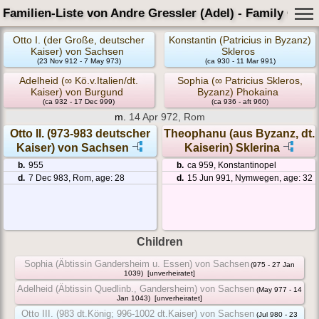
Familien-Liste von Andre Gressler (Adel) - Family Card
Otto I. (der Große, deutscher
Konstantin (Patricius in Byzanz)
Kaiser) von Sachsen
Skleros
(23 Nov 912 - 7 May 973)
(ca 930 - 11 Mar 991)
Adelheid (∞ Kö.v.Italien/dt.
Sophia (∞ Patricius Skleros,
Kaiser) von Burgund
Byzanz) Phokaina
(ca 932 - 17 Dec 999)
(ca 936 - aft 960)
m.
14 Apr 972, Rom
Otto II. (973-983 deutscher
Theophanu (aus Byzanz, dt.
Kaiser) von Sachsen
Kaiserin) Sklerina
b.
955
b.
ca 959, Konstantinopel
d.
7 Dec 983, Rom, age: 28
d.
15 Jun 991, Nymwegen, age: 32
Children
Sophia (Äbtissin Gandersheim u. Essen) von Sachsen
(975 - 27 Jan
1039)
[unverheiratet]
Adelheid (Äbtissin Quedlinb., Gandersheim) von Sachsen
(May 977 - 14
Jan 1043)
[unverheiratet]
Otto III. (983 dt.König; 996-1002 dt.Kaiser) von Sachsen
(Jul 980 - 23