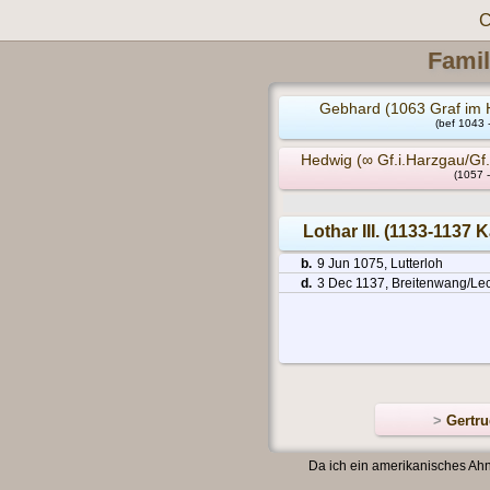
C
Famil
Gebhard (1063 Graf im 
(bef 1043 
Hedwig (∞ Gf.i.Harzgau/Gf
(1057 
Lothar III. (1133-1137
b.
9 Jun 1075, Lutterloh
d.
3 Dec 1137, Breitenwang/Lec
>
Gertru
Da ich ein amerikanisches Ahn