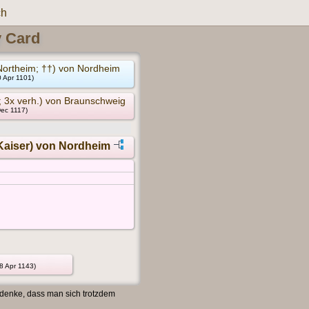
ch
y Card
 Northeim; ††) von Nordheim
0 Apr 1101)
; 3x verh.) von Braunschweig
Dec 1117)
. Kaiser) von Nordheim
18 Apr 1143)
 denke, dass man sich trotzdem