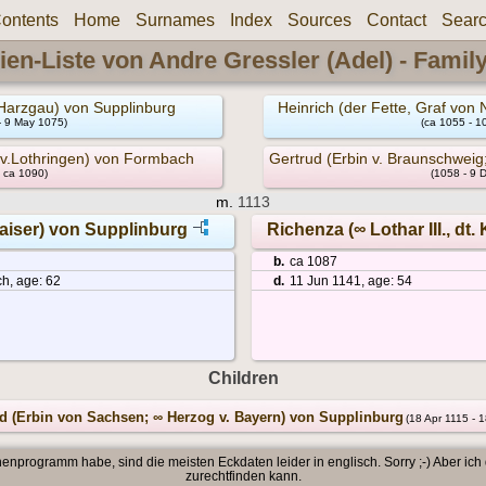
ontents
Home
Surnames
Index
Sources
Contact
Sear
ien-Liste von Andre Gressler (Adel) - Famil
Harzgau) von Supplinburg
Heinrich (der Fette, Graf von
- 9 May 1075)
(ca 1055 - 1
.v.Lothringen) von Formbach
Gertrud (Erbin v. Braunschweig
- ca 1090)
(1058 - 9 
m.
1113
 Kaiser) von Supplinburg
Richenza (∞ Lothar III., dt
b.
ca 1087
h, age: 62
d.
11 Jun 1141, age: 54
Children
d (Erbin von Sachsen; ∞ Herzog v. Bayern) von Supplinburg
(18 Apr 1115 - 
enprogramm habe, sind die meisten Eckdaten leider in englisch. Sorry ;-) Aber ich
zurechtfinden kann.