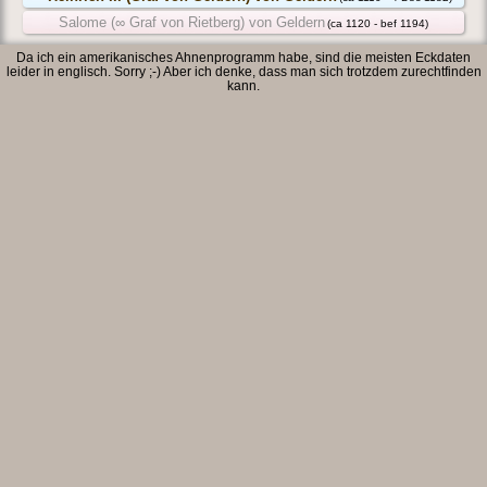
Salome (∞ Graf von Rietberg) von Geldern
(ca 1120 - bef 1194)
Da ich ein amerikanisches Ahnenprogramm habe, sind die meisten Eckdaten
leider in englisch. Sorry ;-) Aber ich denke, dass man sich trotzdem zurechtfinden
kann.