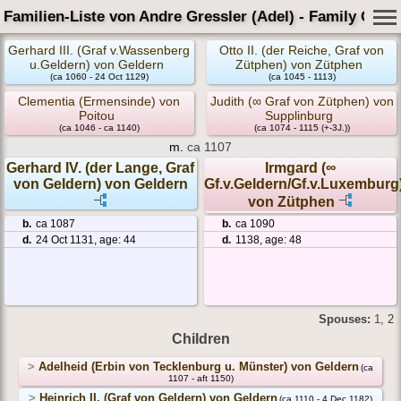
Familien-Liste von Andre Gressler (Adel) - Family Card
Gerhard III. (Graf v.Wassenberg
Otto II. (der Reiche, Graf von
u.Geldern) von Geldern
Zütphen) von Zütphen
(ca 1060 - 24 Oct 1129)
(ca 1045 - 1113)
Clementia (Ermensinde) von
Judith (∞ Graf von Zütphen) von
Poitou
Supplinburg
(ca 1046 - ca 1140)
(ca 1074 - 1115 (+-3J.))
m.
ca 1107
Gerhard IV. (der Lange, Graf
Irmgard (∞
von Geldern) von Geldern
Gf.v.Geldern/Gf.v.Luxemburg
von Zütphen
b.
ca 1087
b.
ca 1090
d.
24 Oct 1131, age: 44
d.
1138, age: 48
Spouses:
1
,
2
Children
>
Adelheid (Erbin von Tecklenburg u. Münster) von Geldern
(ca
1107 - aft 1150)
>
Heinrich II. (Graf von Geldern) von Geldern
(ca 1110 - 4 Dec 1182)