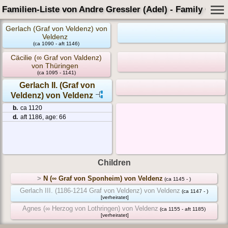
Familien-Liste von Andre Gressler (Adel) - Family Card
Gerlach (Graf von Veldenz) von
Veldenz
(ca 1090 - aft 1146)
Cäcilie (∞ Graf von Valdenz)
von Thüringen
(ca 1095 - 1141)
Gerlach II. (Graf von
Veldenz) von Veldenz
b.
ca 1120
d.
aft 1186, age: 66
Children
>
N (∞ Graf von Sponheim) von Veldenz
(ca 1145 - )
Gerlach III. (1186-1214 Graf von Veldenz) von Veldenz
(ca 1147 - )
[verheiratet]
Agnes (∞ Herzog von Lothringen) von Veldenz
(ca 1155 - aft 1185)
[verheiratet]