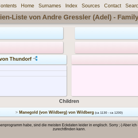
ontents
Home
Surnames
Index
Sources
Contact
Sear
ien-Liste von Andre Gressler (Adel) - Famil
 von Thundorf
Children
>
Manegold (von Wildberg) von Wildberg
(ca 1130 - ca 1200)
enprogramm habe, sind die meisten Eckdaten leider in englisch. Sorry ;-) Aber ich
zurechtfinden kann.