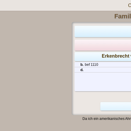
C
Famil
Erkenbrecht
b.
bef 1110
d.
Da ich ein amerikanisches Ahn