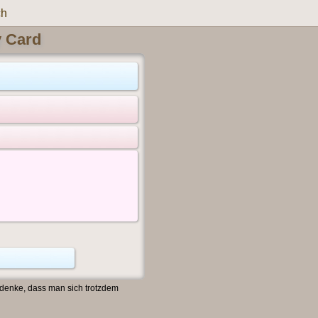
ch
y Card
 denke, dass man sich trotzdem