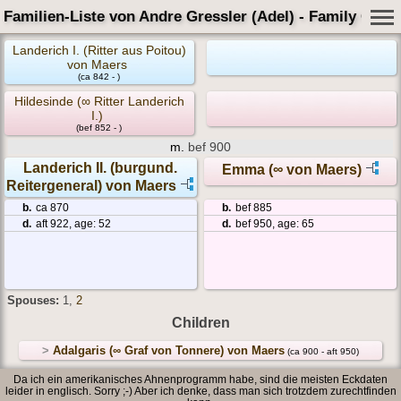
Familien-Liste von Andre Gressler (Adel) - Family Card
Landerich I. (Ritter aus Poitou)
von Maers
(ca 842 - )
Hildesinde (∞ Ritter Landerich
I.)
(bef 852 - )
m.
bef 900
Landerich II. (burgund.
Emma (∞ von Maers)
Reitergeneral) von Maers
b.
ca 870
b.
bef 885
d.
aft 922, age: 52
d.
bef 950, age: 65
Spouses:
1
,
2
Children
>
Adalgaris (∞ Graf von Tonnere) von Maers
(ca 900 - aft 950)
Da ich ein amerikanisches Ahnenprogramm habe, sind die meisten Eckdaten
leider in englisch. Sorry ;-) Aber ich denke, dass man sich trotzdem zurechtfinden