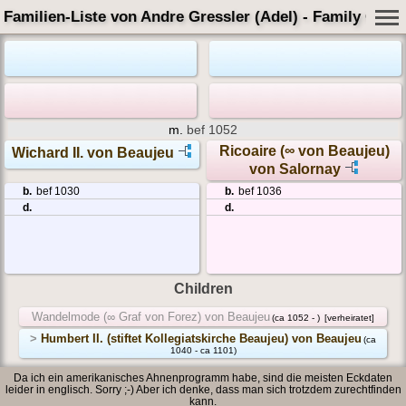
Familien-Liste von Andre Gressler (Adel) - Family Card
m.
bef 1052
Ricoaire (∞ von Beaujeu)
Wichard II. von Beaujeu
von Salornay
b.
bef 1030
b.
bef 1036
d.
d.
Children
Wandelmode (∞ Graf von Forez) von Beaujeu
(ca 1052 - )
[verheiratet]
>
Humbert II. (stiftet Kollegiatskirche Beaujeu) von Beaujeu
(ca
1040 - ca 1101)
Da ich ein amerikanisches Ahnenprogramm habe, sind die meisten Eckdaten
leider in englisch. Sorry ;-) Aber ich denke, dass man sich trotzdem zurechtfinden
kann.