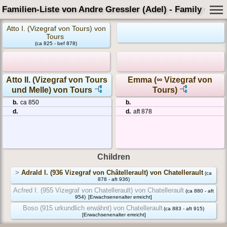
Familien-Liste von Andre Gressler (Adel) - Family Card
Atto I. (Vizegraf von Tours) von
Tours
(ca 825 - bef 878)
Atto II. (Vizegraf von Tours
Emma (∞ Vizegraf von
und Melle) von Tours
Tours)
b.
ca 850
b.
d.
d.
aft 878
Children
>
Adrald I. (936 Vizegraf von Châtellerault) von Chatellerault
(ca
878 - aft 936)
Acfred I. (955 Vizegraf von Chatellerault) von Chatellerault
(ca 880 - aft
954)
[Erwachsenenalter erreicht]
Boso (915 urkundlich erwähnt) von Chatellerault
(ca 883 - aft 915)
[Erwachsenenalter erreicht]