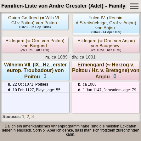
Familien-Liste von Andre Gressler (Adel) - Family Card
Guido Gottfried (= Wilh.VI.;
Fulco IV. (Rechin,
Gf.v.Poitou) von Poitou
d.Streitsüchtige, Graf v. Anjou)
(1023 - 25 Sep 1086)
von Anjou
(1043 - 14 Apr 1109)
Hildegard (∞ Graf von Poitou)
Hildegard (∞ Graf von Anjou)
von Burgund
von Baugency
(ca 1050 - aft 1120)
(ca 1053 - bef 1070)
-
m.
ca 1089
div.
ca 1091
Wilhelm VII. (IX., Hz., erster
Ermengard (∞ Herzog v.
europ. Troubadour) von
Poitou / Hz. v. Bretagne) von
Poitou
Anjou
b.
22 Oct 1071, Poitiers
b.
ca 1068
d.
10 Feb 1127, Blaye, age: 55
d.
1 Jun 1147, Jerusalem, age: 79
Spouses:
1
,
2
, 3
Da ich ein amerikanisches Ahnenprogramm habe, sind die meisten Eckdaten
leider in englisch. Sorry ;-) Aber ich denke, dass man sich trotzdem zurechtfinden
kann.