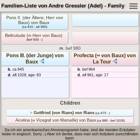
Familien-Liste von Andre Gressler (Adel) - Family Card
Pons II. (der Ältere; Herr von
Baux) von Baux
(ca 910 - aft 960)
Beltrutude (∞ Herr von Baux)
(bef 930 - )
m.
bef 980
Pons III. (der Junge) von
Profecta (∞ von Baux) von
Baux
La Tour
b.
ca 945
b.
bef 964
d.
aft 1028, age: 83
d.
aft 981, age: 17
Children
>
Gottfried (von Rians) von Rians
(ca 975 - )
Aicelina (∞ Vizegraf von Marseille) von Baux
(ca 980 - bef 1019)
Da ich ein amerikanisches Ahnenprogramm habe, sind die meisten Eckdaten
leider in englisch. Sorry ;-) Aber ich denke, dass man sich trotzdem zurechtfinden
kann.