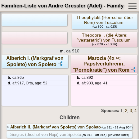
Familien-Liste von Andre Gressler (Adel) - Family Card
Theophylakt (Herrscher über
Rom) von Tusculum
(ca 860 - ca 925)
Theodora I. (die Ältere;
”vestaratrix“) von Tusculum
(ca 870 - aft 916)
m.
ca 910
Alberich I. (Markgraf von
Marozia (4x ∞;
Papstverführerin;
Spoleto) von Spoleto
”Pornokratie“) von Rom
b.
ca 865
b.
ca 892
d.
aft 917, Orta, age: 52
d.
aft 933, age: 41
Spouses:
1
,
2
,
3
,
4
Children
>
Alberich II. (Markgraf von Spoleto) von Spoleto
(ca 911 - 31 Aug 954)
Sergius (Bischof von Nepi) von Spoleto
(ca 913 - aft 945)
[unverheiratet]