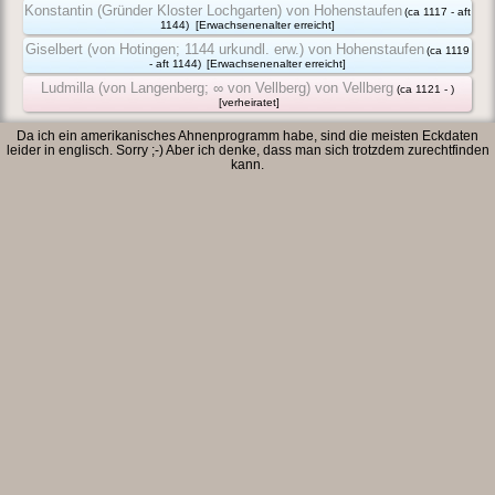
Konstantin (Gründer Kloster Lochgarten) von Hohenstaufen
(ca 1117 - aft
1144)
[Erwachsenenalter erreicht]
Giselbert (von Hotingen; 1144 urkundl. erw.) von Hohenstaufen
(ca 1119
- aft 1144)
[Erwachsenenalter erreicht]
Ludmilla (von Langenberg; ∞ von Vellberg) von Vellberg
(ca 1121 - )
[verheiratet]
Da ich ein amerikanisches Ahnenprogramm habe, sind die meisten Eckdaten
leider in englisch. Sorry ;-) Aber ich denke, dass man sich trotzdem zurechtfinden
kann.