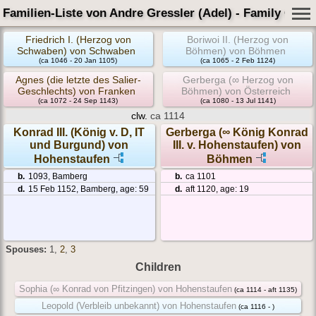
Familien-Liste von Andre Gressler (Adel) - Family Card
Friedrich I. (Herzog von
Boriwoi II. (Herzog von
Schwaben) von Schwaben
Böhmen) von Böhmen
(ca 1046 - 20 Jan 1105)
(ca 1065 - 2 Feb 1124)
Agnes (die letzte des Salier-
Gerberga (∞ Herzog von
Geschlechts) von Franken
Böhmen) von Österreich
(ca 1072 - 24 Sep 1143)
(ca 1080 - 13 Jul 1141)
clw.
ca 1114
Konrad III. (König v. D, IT
Gerberga (∞ König Konrad
und Burgund) von
III. v. Hohenstaufen) von
Hohenstaufen
Böhmen
b.
1093, Bamberg
b.
ca 1101
d.
15 Feb 1152, Bamberg, age: 59
d.
aft 1120, age: 19
Spouses:
1
,
2
,
3
Children
Sophia (∞ Konrad von Pfitzingen) von Hohenstaufen
(ca 1114 - aft 1135)
Leopold (Verbleib unbekannt) von Hohenstaufen
(ca 1116 - )