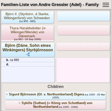
Familien-Liste von Andre Gressler (Adel) - Family Card
Björn II. (Styrbörn, d.Starke;
Wikingerfürst) von Schweden
(ca 955 - 985)
Thyra Haraldsdotter (∞
Wikinger/Wende) von
Dänemark
(ca 962 - 18 Sep 1000)
Björn (Däne, Sohn eines
Winkingers) Styrbjörnsson
b.
ca 980
d.
Children
>
Sigurd Björnsson (Gf. v. Northumberland) Digera
(ca 1000 - 26 Mar
1055)
>
Sybille (Suthen) (∞ König von Schottland) von
Northumberland
(ca 1005 - 1040)