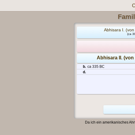
C
Famil
Abhisara I. (von 
(ca 3
Abhisara II. (von
b.
ca 335 BC
d.
Da ich ein amerikanisches Ahn