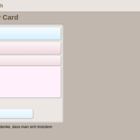
ch
y Card
 denke, dass man sich trotzdem