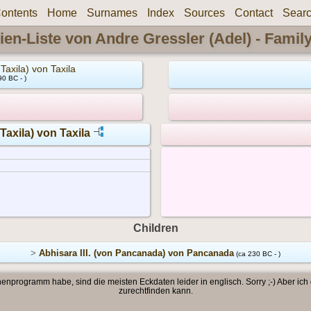
ontents
Home
Surnames
Index
Sources
Contact
Sear
ien-Liste von Andre Gressler (Adel) - Famil
Taxila) von Taxila
90 BC - )
 Taxila) von Taxila
Children
>
Abhisara III. (von Pancanada) von Pancanada
(ca 230 BC - )
enprogramm habe, sind die meisten Eckdaten leider in englisch. Sorry ;-) Aber ich
zurechtfinden kann.