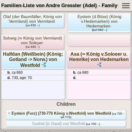
Familien-Liste von Andre Gressler (Adel) - Family Card
Olaf (der Baumfäller; König von
Eystein (d.Böse) (König
Vermland) von Vermland
v.Hedemarken) von
(ca 630 - )
Hedemarken
(bef 660 - )
Solveig (∞ König von Vermland)
von Soleyer
(ca 640 - )
Halfdan (Weißbein) (König;
Asa (∞ König v.Soloeer u.
Gotland -> Norw.) von
Hemrike) von Hedemarken
Westfold
b.
ca 660
b.
ca 680
d.
730, age: 70
d.
Children
>
Eystein (Furz) (730-770 König v.Westfold) von Westfold
(ca 700 -
aft 770)
Gudröd (in Irland) von Westfold
(ca 700 - )