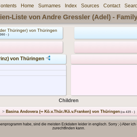
ontents
Home
Surnames
Index
Sources
Contact
Sear
ien-Liste von Andre Gressler (Adel) - Famil
er Thüringer) von Thüringen
360 - )
rinz) von Thüringen
Children
>
Basina Andovera (∞ Kö.v.Thür./Kö.v.Franken) von Thüringen
(ca 435 - )
enprogramm habe, sind die meisten Eckdaten leider in englisch. Sorry ;-) Aber ich
zurechtfinden kann.