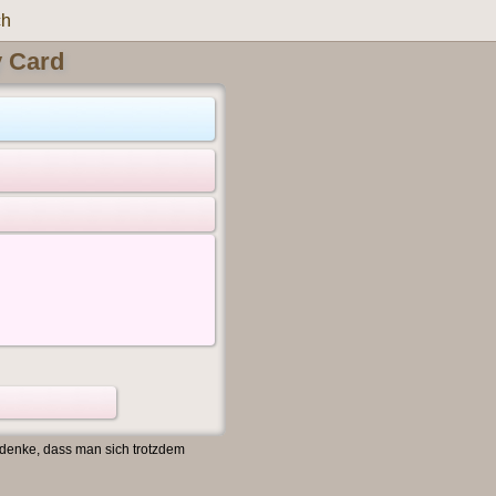
ch
y Card
 denke, dass man sich trotzdem