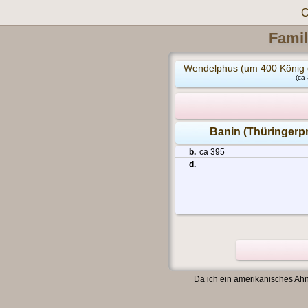
C
Famil
Wendelphus (um 400 König d
(ca 
Banin (Thüringerp
b.
ca 395
d.
Da ich ein amerikanisches Ahn