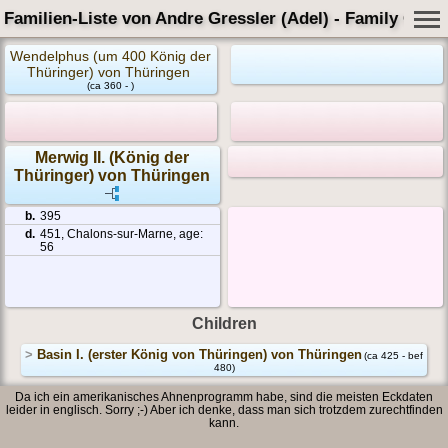
Familien-Liste von Andre Gressler (Adel) - Family Card
Wendelphus (um 400 König der
Thüringer) von Thüringen
(ca 360 - )
Merwig II. (König der
Thüringer) von Thüringen
b.
395
d.
451, Chalons-sur-Marne, age:
56
Children
>
Basin I. (erster König von Thüringen) von Thüringen
(ca 425 - bef
480)
Da ich ein amerikanisches Ahnenprogramm habe, sind die meisten Eckdaten
leider in englisch. Sorry ;-) Aber ich denke, dass man sich trotzdem zurechtfinden
kann.