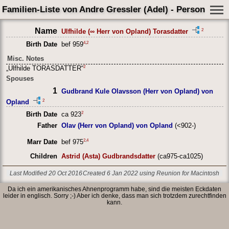
Familien-Liste von Andre Gressler (Adel) - Person Shee
Name
2
Ulfhilde (∞ Herr von Opland) Torasdatter
4
,
2
Birth Date
bef 959
Misc. Notes
2
„Ulfhilde TORASDATTER“
Spouses
1
Gudbrand Kule Olavsson (Herr von Opland) von
2
Opland
2
Birth Date
ca 923
Father
Olav (Herr von Opland) von Opland
(<902-)
2
,
4
Marr Date
bef 975
Children
Astrid (Asta) Gudbrandsdatter
(ca975-ca1025)
Last Modified 20 Oct 2016
Created 6 Jan 2022 using Reunion for Macintosh
Da ich ein amerikanisches Ahnenprogramm habe, sind die meisten Eckdaten
leider in englisch. Sorry ;-) Aber ich denke, dass man sich trotzdem zurechtfinden
kann.