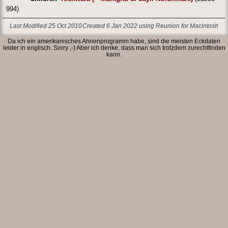
994)
Last Modified 25 Oct 2010
Created 6 Jan 2022 using Reunion for Macintosh
Da ich ein amerikanisches Ahnenprogramm habe, sind die meisten Eckdaten
leider in englisch. Sorry ;-) Aber ich denke, dass man sich trotzdem zurechtfinden
kann.