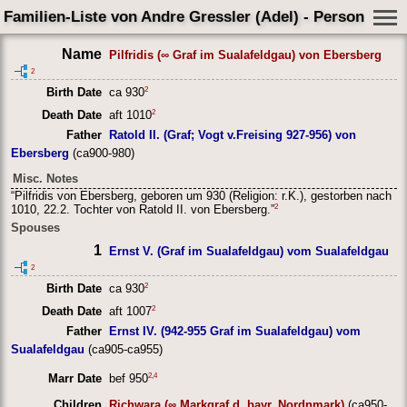
Familien-Liste von Andre Gressler (Adel) - Person Shee
Name
Pilfridis (∞ Graf im Sualafeldgau) von Ebersberg
2
2
Birth Date
ca 930
2
Death Date
aft 1010
Father
Ratold II. (Graf; Vogt v.Freising 927-956) von
Ebersberg
(ca900-980)
Misc. Notes
“Pilfridis von Ebersberg, geboren um 930 (Religion: r.K.), gestorben nach
2
1010, 22.2. Tochter von Ratold II. von Ebersberg.”
Spouses
1
Ernst V. (Graf im Sualafeldgau) vom Sualafeldgau
2
2
Birth Date
ca 930
2
Death Date
aft 1007
Father
Ernst IV. (942-955 Graf im Sualafeldgau) vom
Sualafeldgau
(ca905-ca955)
2
,
4
Marr Date
bef 950
Children
Richwara (∞ Markgraf d. bayr. Nordnmark)
(ca950-