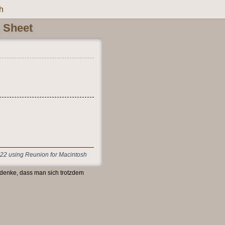
h
n Sheet
22 using Reunion for Macintosh
 denke, dass man sich trotzdem