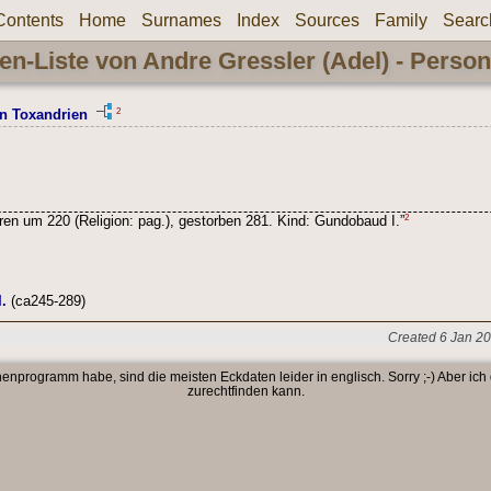
Contents
Home
Surnames
Index
Sources
Family
Searc
en-Liste von Andre Gressler (Adel) - Perso
2
n Toxandrien
2
en um 220 (Religion: pag.), gestorben 281. Kind: Gundobaud I.”
.
(ca245-289)
Created 6 Jan 20
enprogramm habe, sind die meisten Eckdaten leider in englisch. Sorry ;-) Aber ich
zurechtfinden kann.