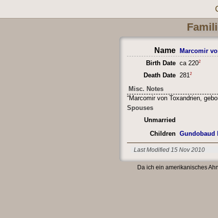
Famili
Name
Marcomir vo
2
Birth Date
ca 220
2
Death Date
281
Misc. Notes
“Marcomir von Toxandrien, gebor
Spouses
Unmarried
Children
Gundobaud I
Last Modified 15 Nov 2010
Da ich ein amerikanisches Ahn