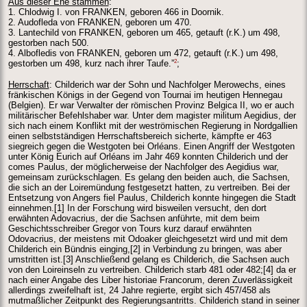
Aus dieser Ehe stammen
:
1. Chlodwig I. von FRANKEN, geboren 466 in Doornik.
2. Audofleda von FRANKEN, geboren um 470.
3. Lantechild von FRANKEN, geboren um 465, getauft (r.K.) um 498,
gestorben nach 500.
4. Albofledis von FRANKEN, geboren um 472, getauft (r.K.) um 498,
2
gestorben um 498, kurz nach ihrer Taufe.”
;
Herrschaft
: Childerich war der Sohn und Nachfolger Merowechs, eines
fränkischen Königs in der Gegend von Tournai im heutigen Hennegau
(Belgien). Er war Verwalter der römischen Provinz Belgica II, wo er auch
militärischer Befehlshaber war. Unter dem magister militum Aegidius, der
sich nach einem Konflikt mit der weströmischen Regierung in Nordgallien
einen selbstständigen Herrschaftsbereich sicherte, kämpfte er 463
siegreich gegen die Westgoten bei Orléans. Einen Angriff der Westgoten
unter König Eurich auf Orléans im Jahr 469 konnten Childerich und der
comes Paulus, der möglicherweise der Nachfolger des Aegidius war,
gemeinsam zurückschlagen. Es gelang den beiden auch, die Sachsen,
die sich an der Loiremündung festgesetzt hatten, zu vertreiben. Bei der
Entsetzung von Angers fiel Paulus, Childerich konnte hingegen die Stadt
einnehmen.[1] In der Forschung wird bisweilen versucht, den dort
erwähnten Adovacrius, der die Sachsen anführte, mit dem beim
Geschichtsschreiber Gregor von Tours kurz darauf erwähnten
Odovacrius, der meistens mit Odoaker gleichgesetzt wird und mit dem
Childerich ein Bündnis einging,[2] in Verbindung zu bringen, was aber
umstritten ist.[3] Anschließend gelang es Childerich, die Sachsen auch
von den Loireinseln zu vertreiben. Childerich starb 481 oder 482;[4] da er
nach einer Angabe des Liber historiae Francorum, deren Zuverlässigkeit
allerdings zweifelhaft ist, 24 Jahre regierte, ergibt sich 457/458 als
mutmaßlicher Zeitpunkt des Regierungsantritts. Childerich stand in seiner