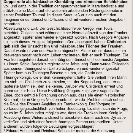
Doppelrolle als fränkischer Kleinkönig und römischer Befehlshaber
voll und ganz in der Tradition der spätrömischen Militäraristokratie und
stützte seine Macht auf die weiterhin arbeitenden Rüstungsbetriebe in
seiner Residenz Tournai. In dieser Stadt ließ er sich auch mit den
Insignien eines römischen Offiziers und mit weiteren reichen Beigaben
bestatten.
Absetzung und Exil
: Der Geschichtsschreiber Gregor von Tours
berichtet, Childerich sei während seiner Herrschaftszeit von den Franken
abgesetzt, später aber wieder eingesetzt worden. Nach Gregors Angaben
soll sich dieses Ereignis folgendermaßen abgespielt haben:
Childerich
gab sich der Unzucht hin und missbrauchte Töchter der Franken
.
Darauf wurde er von den Franken abgesetzt. Als er erfuhr, dass sie ihm
deswegen sogar nach dem Leben trachteten, floh er nach Thüringen. Die
Franken begehrten danach einmütig den römischen Heermeister Aegidius
zu ihrem König. Aegidius regierte acht Jahre lang. Dann wurde Childerich
aus seinem thüringischen Exil zurückgerufen und wieder eingesetzt.
Später kam aus Thüringen Basena zu ihm, die Gattin des
Thüringerkönigs, die er dort kennengelernt hatte. Sie verließ ihren Mann,
um sich mit Childerich zu verbinden, mit der Begründung, dass er der
tapferste Mann sei, den sie kenne. Darüber war Childerich erfreut und
nahm sie zur Frau. Diese Erzählung Gregors zeigt zwar sagenhafte
Züge, doch geht die Forschung davon aus, dass sie einen historischen
Kern hat, der in Gregors Version entstellt wurde. Problematisch scheint
die Rolle des Römers Aegidius als Frankenkönig. Der Vorgang ist
verfassungsgeschichtlich von hoher Bedeutung. Es stellt sich die Frage,
ob es im 5. Jahrhundert möglich war, dass die Franken ihren König in
Ausübung ihres Widerstandsrechts absetzten, damit auch die Dynastie
verließen und sich einer fremdstämmigen Person unterstellten. Unter
anderem wurden folgende Deutungen vorgeschlagen:
* Eduard Hubrich und Reinhard Schneider meinen, die Absetzung