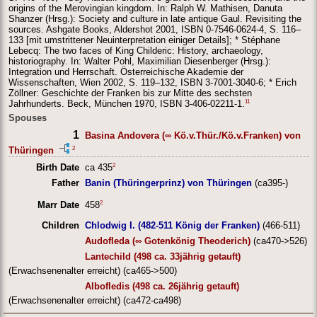
origins of the Merovingian kingdom. In: Ralph W. Mathisen, Danuta
Shanzer (Hrsg.): Society and culture in late antique Gaul. Revisiting the
sources. Ashgate Books, Aldershot 2001, ISBN 0-7546-0624-4, S. 116–
133 [mit umstrittener Neuinterpretation einiger Details]; * Stéphane
Lebecq: The two faces of King Childeric: History, archaeology,
historiography. In: Walter Pohl, Maximilian Diesenberger (Hrsg.):
Integration und Herrschaft. Österreichische Akademie der
Wissenschaften, Wien 2002, S. 119–132, ISBN 3-7001-3040-6; * Erich
Zöllner: Geschichte der Franken bis zur Mitte des sechsten
11
Jahrhunderts. Beck, München 1970, ISBN 3-406-02211-1.
Spouses
1
Basina Andovera (∞ Kö.v.Thür./Kö.v.Franken) von
2
Thüringen
2
Birth Date
ca 435
Father
Banin (Thüringerprinz) von Thüringen
(ca395-)
2
Marr Date
458
Children
Chlodwig I. (482-511 König der Franken)
(466-511)
Audofleda (∞ Gotenkönig Theoderich)
(ca470->526)
Lantechild (498 ca. 33jährig getauft)
(Erwachsenenalter erreicht) (ca465->500)
Albofledis (498 ca. 26jährig getauft)
(Erwachsenenalter erreicht) (ca472-ca498)