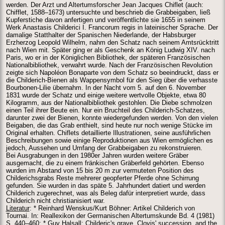
werden. Der Arzt und Altertumsforscher Jean Jacques Chiflet (auch:
Chifflet, 1588–1673) untersuchte und beschrieb die Grabbeigaben, ließ
Kupferstiche davon anfertigen und veröffentlichte sie 1655 in seinem
Werk Anastasis Childerici I. Francorum regis in lateinischer Sprache. Der
damalige Statthalter der Spanischen Niederlande, der Habsburger
Erzherzog Leopold Wilhelm, nahm den Schatz nach seinem Amtsrücktritt
nach Wien mit. Später ging er als Geschenk an König Ludwig XIV. nach
Paris, wo er in der Königlichen Bibliothek, der späteren Französischen
Nationalbibliothek, verwahrt wurde. Nach der Französischen Revolution
zeigte sich Napoléon Bonaparte von dem Schatz so beeindruckt, dass er
die Childerich-Bienen als Wappensymbol für den Sieg über die verhasste
Bourbonen-Lilie übernahm. In der Nacht vom 5. auf den 6. November
1831 wurde der Schatz und einige weitere wertvolle Objekte, etwa 80
Kilogramm, aus der Nationalbibliothek gestohlen. Die Diebe schmolzen
einen Teil ihrer Beute ein. Nur ein Bruchteil des Childerich-Schatzes,
darunter zwei der Bienen, konnte wiedergefunden werden. Von den vielen
Beigaben, die das Grab enthielt, sind heute nur noch wenige Stücke im
Original erhalten. Chiflets detaillierte Illustrationen, seine ausführlichen
Beschreibungen sowie einige Reproduktionen aus Wien ermöglichen es
jedoch, Aussehen und Umfang der Grabbeigaben zu rekonstruieren.
Bei Ausgrabungen in den 1980er Jahren wurden weitere Gräber
ausgemacht, die zu einem fränkischen Gräberfeld gehörten. Ebenso
wurden im Abstand von 15 bis 20 m zur vermuteten Position des
Childerichsgrabs Reste mehrerer geopferter Pferde ohne Schirrung
gefunden. Sie wurden in das späte 5. Jahrhundert datiert und werden
Childerich zugerechnet, was als Beleg dafür interpretiert wurde, dass
Childerich nicht christianisiert war.
Literatur
: * Reinhard Wenskus/Kurt Böhner: Artikel Childerich von
Tournai. In: Reallexikon der Germanischen Altertumskunde Bd. 4 (1981)
S. 440–460; * Guy Halsall: Childeric's grave. Clovis' succession, and the