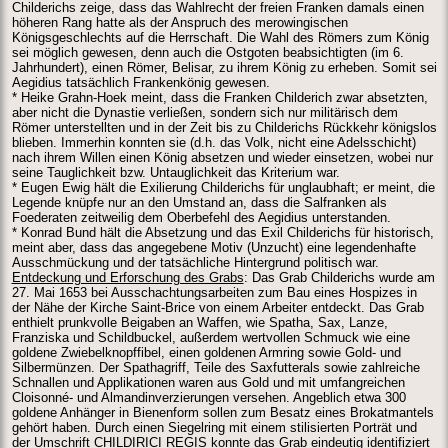
Childerichs zeige, dass das Wahlrecht der freien Franken damals einen
höheren Rang hatte als der Anspruch des merowingischen
Königsgeschlechts auf die Herrschaft. Die Wahl des Römers zum König
sei möglich gewesen, denn auch die Ostgoten beabsichtigten (im 6.
Jahrhundert), einen Römer, Belisar, zu ihrem König zu erheben. Somit sei
Aegidius tatsächlich Frankenkönig gewesen.
* Heike Grahn-Hoek meint, dass die Franken Childerich zwar absetzten,
aber nicht die Dynastie verließen, sondern sich nur militärisch dem
Römer unterstellten und in der Zeit bis zu Childerichs Rückkehr königslos
blieben. Immerhin konnten sie (d.h. das Volk, nicht eine Adelsschicht)
nach ihrem Willen einen König absetzen und wieder einsetzen, wobei nur
seine Tauglichkeit bzw. Untauglichkeit das Kriterium war.
* Eugen Ewig hält die Exilierung Childerichs für unglaubhaft; er meint, die
Legende knüpfe nur an den Umstand an, dass die Salfranken als
Foederaten zeitweilig dem Oberbefehl des Aegidius unterstanden.
* Konrad Bund hält die Absetzung und das Exil Childerichs für historisch,
meint aber, dass das angegebene Motiv (Unzucht) eine legendenhafte
Ausschmückung und der tatsächliche Hintergrund politisch war.
Entdeckung und Erforschung des Grabs
: Das Grab Childerichs wurde am
27. Mai 1653 bei Ausschachtungsarbeiten zum Bau eines Hospizes in
der Nähe der Kirche Saint-Brice von einem Arbeiter entdeckt. Das Grab
enthielt prunkvolle Beigaben an Waffen, wie Spatha, Sax, Lanze,
Franziska und Schildbuckel, außerdem wertvollen Schmuck wie eine
goldene Zwiebelknopffibel, einen goldenen Armring sowie Gold- und
Silbermünzen. Der Spathagriff, Teile des Saxfutterals sowie zahlreiche
Schnallen und Applikationen waren aus Gold und mit umfangreichen
Cloisonné- und Almandinverzierungen versehen. Angeblich etwa 300
goldene Anhänger in Bienenform sollen zum Besatz eines Brokatmantels
gehört haben. Durch einen Siegelring mit einem stilisierten Porträt und
der Umschrift CHILDIRICI REGIS konnte das Grab eindeutig identifiziert