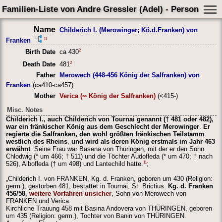
Familien-Liste von Andre Gressler (Adel) - Person Shee
Name
Childerich I. (Merowinger; Kö.d.Franken) von
11
Franken
2
Birth Date
ca 430
2
Death Date
481
Father
Merowech (448-456 König der Salfranken) von
Franken
(ca410-ca457)
Mother
Verica (∞ König der Salfranken)
(<415-)
Misc. Notes
Childerich I., auch Childerich von Tournai genannt († 481 oder 482),
war ein fränkischer König aus dem Geschlecht der Merowinger
.
Er
regierte die Salfranken, den wohl größten fränkischen Teilstamm
westlich des Rheins
,
und wird als deren König erstmals im Jahr 463
erwähnt
. Seine Frau war Basena von Thüringen, mit der er den Sohn
Chlodwig (* um 466; † 511) und die Töchter Audofleda (* um 470; † nach
11
526), Albofleda († um 498) und Lantechild hatte.
;
„Childerich I. von FRANKEN, Kg. d. Franken, geboren um 430 (Religion:
germ.), gestorben 481, bestattet in Tournai, St. Brictius.
Kg. d. Franken
456/58
,
weitere Vorfahren unsicher
, Sohn von Merowech von
FRANKEN und Verica.
Kirchliche Trauung 458 mit Basina Andovera von THÜRINGEN, geboren
um 435 (Religion: germ.), Tochter von Banin von THÜRINGEN.