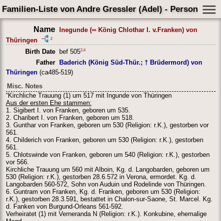
Familien-Liste von Andre Gressler (Adel) - Person Shee
Name
Inegunde (∞ König Chlothar I. v.Franken) von
2
Thüringen
2
,
4
Birth Date
bef 505
Father
Baderich (König Süd-Thür.; † Brüdermord) von
Thüringen
(ca485-519)
Misc. Notes
“Kirchliche Trauung (1) um 517 mit Ingunde von Thüringen
Aus der ersten Ehe stammen:
1. Sigibert I. von Franken, geboren um 535.
2. Charibert I. von Franken, geboren um 518.
3. Gunthar von Franken, geboren um 530 (Religion: r.K.), gestorben vor
561.
4. Childerich von Franken, geboren um 530 (Religion: r.K.), gestorben
561.
5. Chlotswinde von Franken, geboren um 540 (Religion: r.K.), gestorben
vor 566.
Kirchliche Trauung um 560 mit Alboin, Kg. d. Langobarden, geboren um
530 (Religion: r.K.), gestorben 28.6.572 in Verona, ermordet. Kg. d.
Langobarden 560-572, Sohn von Auduin und Rodelinde von Thüringen.
6. Guntram von Franken, Kg. d. Franken, geboren um 530 (Religion:
r.K.), gestorben 28.3.591, bestattet in Chalon-sur-Saone, St. Marcel. Kg.
d. Fanken von Burgund-Orleans 561-592.
Verheiratet (1) mit Verneranda N (Religion: r.K.). Konkubine, ehemalige