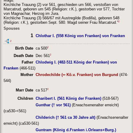
Magd.
Kirchliche Trauung (2) vor 561, geschieden um 566, verstoßen von
Marcatrud, geboren um 545 (Religion: r.K.), gestorben vor 577, Tochter
von Magnachar, Herzog im Jura.
Kirchliche Trauung (3) 566/67 mit Austregilde (Bodilla), geboren 548
2
(Religion: r.K.), gestorben Sept. 580. Magd seiner Frau Marcatrud.”
Spouses
1
Chlothar I. (558 König von Franken) von Franken
2
2
Birth Date
ca 500
2
Death Date
Dec 561
Father
Chlodwig I. (482-511 König der Franken) von
Franken
(466-511)
Mother
Chrodechilde (∞ Kö.v. Franken) von Burgund
(474-
544)
2
Marr Date
ca 517
Children
Charibert I. (561 König der Franken)
(518-567)
Gunthar († vor 561)
(Erwachsenenalter erreicht)
(ca530-<561)
Childerich († 561 ca 30 Jahre alt)
(Erwachsenenalter
erreicht) (ca530-561)
Guntram (König d.Franken i.Orleans+Burg.)