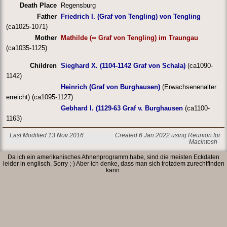
Death Place
Regensburg
Father
Friedrich I. (Graf von Tengling) von Tengling
(ca1025-1071)
Mother
Mathilde (∞ Graf von Tengling) im Traungau
(ca1035-1125)
Children
Sieghard X. (1104-1142 Graf von Schala)
(ca1090-
1142)
Heinrich (Graf von Burghausen)
(Erwachsenenalter
erreicht) (ca1095-1127)
Gebhard I. (1129-63 Graf v. Burghausen
(ca1100-
1163)
Last Modified 13 Nov 2016
Created 6 Jan 2022 using Reunion for
Macintosh
Da ich ein amerikanisches Ahnenprogramm habe, sind die meisten Eckdaten
leider in englisch. Sorry ;-) Aber ich denke, dass man sich trotzdem zurechtfinden
kann.