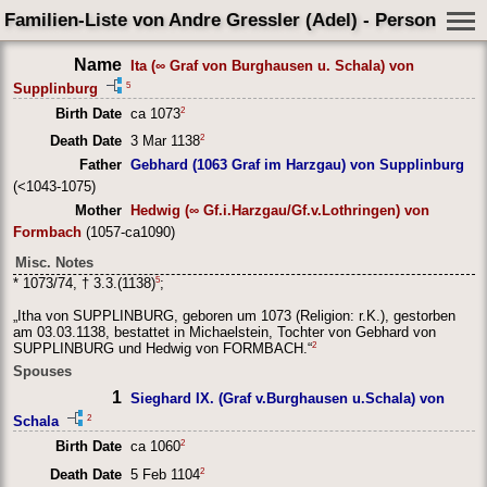
Familien-Liste von Andre Gressler (Adel) - Person Shee
Name
Ita (∞ Graf von Burghausen u. Schala) von
5
Supplinburg
2
Birth Date
ca 1073
2
Death Date
3 Mar 1138
Father
Gebhard (1063 Graf im Harzgau) von Supplinburg
(<1043-1075)
Mother
Hedwig (∞ Gf.i.Harzgau/Gf.v.Lothringen) von
Formbach
(1057-ca1090)
Misc. Notes
5
* 1073/74, † 3.3.(1138)
;
„Itha von SUPPLINBURG, geboren um 1073 (Religion: r.K.), gestorben
am 03.03.1138, bestattet in Michaelstein, Tochter von Gebhard von
2
SUPPLINBURG und Hedwig von FORMBACH.“
Spouses
1
Sieghard IX. (Graf v.Burghausen u.Schala) von
2
Schala
2
Birth Date
ca 1060
2
Death Date
5 Feb 1104